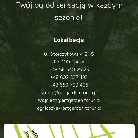
Twój ogród sensacją w każdym
sezonie!
Lokalizacja
ul. Storczykowa 4 B /5
87-100 Toruń
+48 56 640 25 26
+48 602 337 182
+48 660 799 405
studio@artgarden.torun.pl
wojciech@artgarden.torun.pl
agnieszka@artgarden.torun.pl