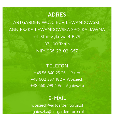
ADRES
ARTGARDEN WOJCIECH LEWANDOWSKI,
AGNIESZKA LEWANDOWSKA SPÓŁKA JAWNA
ul. Storczykowa 4 B /5
87-100 Toruń
NIP: 956-23-02-567
TELEFON
+48 56 640 25 26
– Biuro
+48 602 337 182
– Wojciech
+48 660 799 405
– Agnieszka
E-MAIL
wojciech@artgarden.torun.pl
agnieszka@artgarden.torun.pl